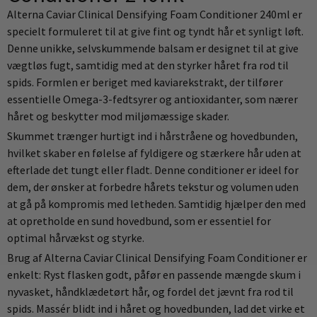
Alterna Caviar Clinical Densifying Foam Conditioner 240ml er
specielt formuleret til at give fint og tyndt hår et synligt løft.
Denne unikke, selvskummende balsam er designet til at give
vægtløs fugt, samtidig med at den styrker håret fra rod til
spids. Formlen er beriget med kaviarekstrakt, der tilfører
essentielle Omega-3-fedtsyrer og antioxidanter, som nærer
håret og beskytter mod miljømæssige skader.
Skummet trænger hurtigt ind i hårstråene og hovedbunden,
hvilket skaber en følelse af fyldigere og stærkere hår uden at
efterlade det tungt eller fladt. Denne conditioner er ideel for
dem, der ønsker at forbedre hårets tekstur og volumen uden
at gå på kompromis med letheden. Samtidig hjælper den med
at opretholde en sund hovedbund, som er essentiel for
optimal hårvækst og styrke.
Brug af Alterna Caviar Clinical Densifying Foam Conditioner er
enkelt: Ryst flasken godt, påfør en passende mængde skum i
nyvasket, håndklædetørt hår, og fordel det jævnt fra rod til
spids. Massér blidt ind i håret og hovedbunden, lad det virke et