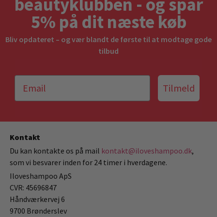
beautyklubben - og spar
5% på dit næste køb
Bliv opdateret – og vær blandt de første til at modtage gode
tilbud
Tilmeld
Kontakt
Du kan kontakte os på mail
kontakt@iloveshampoo.dk
,
som vi besvarer inden for 24 timer i hverdagene.
Iloveshampoo ApS
CVR: 45696847
Håndværkervej 6
9700 Brønderslev