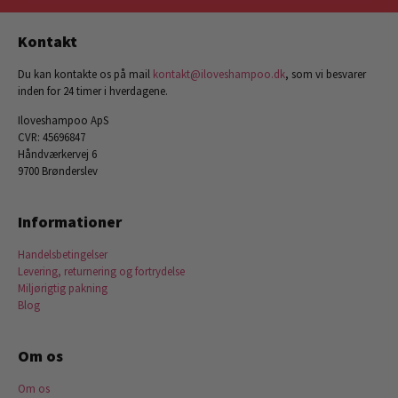
Kontakt
Du kan kontakte os på mail
kontakt@iloveshampoo.dk
, som vi besvarer
inden for 24 timer i hverdagene.
Iloveshampoo ApS
CVR: 45696847
Håndværkervej 6
9700 Brønderslev
Informationer
Handelsbetingelser
Levering, returnering og fortrydelse
Miljørigtig pakning
Blog
Om os
Om os