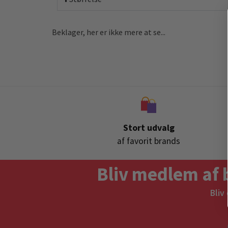
Beklager, her er ikke mere at se...
Stort udvalg
af favorit brands
Bliv medlem af 
Bliv