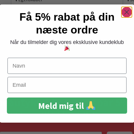
Få 5% rabat på din
næste ordre
Ops, vi har desværre ikke produkter i denne kategori. Beklager
Når du tilmelder dig vores eksklusive kundeklub
Navn
Gratis levering
Email
ved køb over 399,-
beautyklubben - og spar 5% 
Meld mig til
 opdateret – og vær blandt de første til at modtage gode t