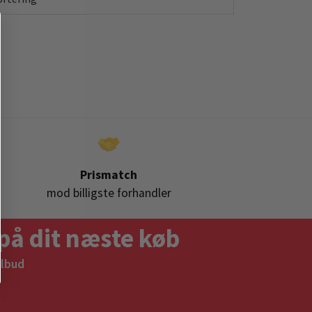
Prismatch
mod billigste forhandler
på dit næste køb
ilbud