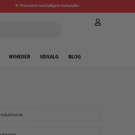
Prismatch mod billigste forhandler
NYHEDER
UDSALG
BLOG
roduktserie
ortering