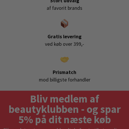
Stort udvalg
af favorit brands
Gratis levering
ved køb over 399,-
Prismatch
mod billigste forhandler
Bliv medlem af
beautyklubben - og spar
5% på dit næste køb