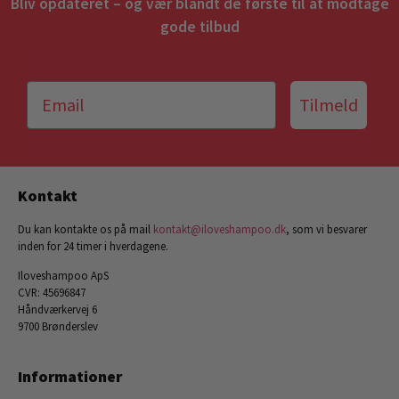
Bliv opdateret – og vær blandt de første til at modtage
gode tilbud
Tilmeld
Kontakt
Du kan kontakte os på mail
kontakt@iloveshampoo.dk
, som vi besvarer
inden for 24 timer i hverdagene.
Iloveshampoo ApS
CVR: 45696847
Håndværkervej 6
9700 Brønderslev
Informationer