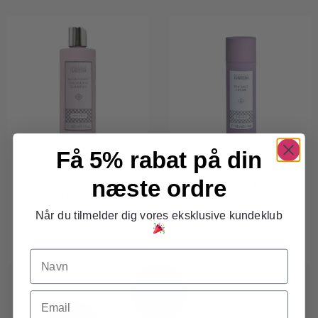
Få 5% rabat på din
Organic Hairspa
Organic Hairspa Sea Salt
Magnificent Volumizing
Cream 150ml
Shampoo 250ml
208,00
kr.
næste ordre
218,00
kr.
Tilføj til kurv
Når du tilmelder dig vores eksklusive kundeklub
Tilføj til kurv
Navn
Email