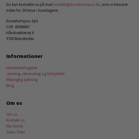
Du kan kontakte os på mail
kontakt@iloveshampoo.dk
, som vi besvarer
inden for 24 timer i hverdagene.
Iloveshampoo ApS
CVR: 45696847
Håndværkervej 6
9700 Brønderslev
Informationer
Handelsbetingelser
Levering, returnering og fortrydelse
Miljørigtig pakning
Blog
Om os
Om os
Kontakt os
Min konto
Team Trees