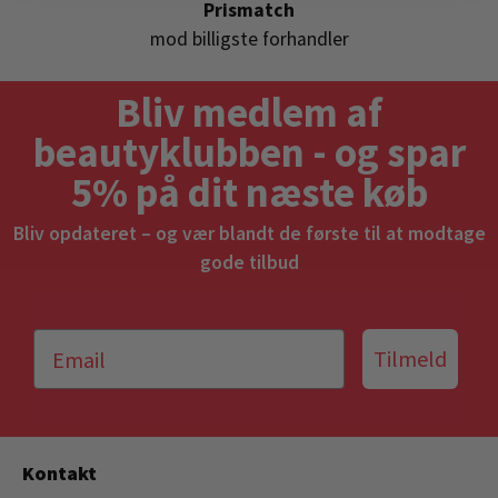
Prismatch
mod billigste forhandler
Bliv medlem af
beautyklubben - og spar
5% på dit næste køb
Bliv opdateret – og vær blandt de første til at modtage
gode tilbud
Tilmeld
Kontakt