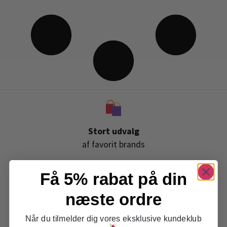
Stort udvalg
af favorit brands
Få 5% rabat på din
Gratis levering
næste ordre
ved køb over 399,-
Når du tilmelder dig vores eksklusive kundeklub