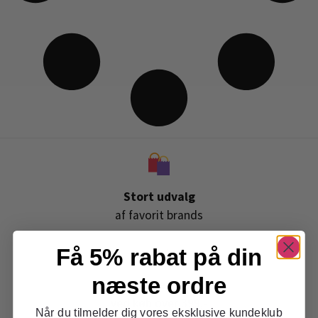
Stort udvalg
af favorit brands
Få 5% rabat på din
næste ordre
Gratis levering
ved køb over 399,-
Når du tilmelder dig vores eksklusive kundeklub