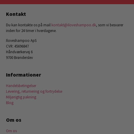
Kontakt
Du kan kontakte os på mail
kontakt@iloveshampoo.dk
, som vi besvarer
inden for 24 timer i hverdagene.
Iloveshampoo ApS
CVR: 45696847
Håndværkervej 6
9700 Brønderslev
Informationer
Handelsbetingelser
Levering, returnering og fortrydelse
Miljørigtig pakning
Blog
Om os
Om os