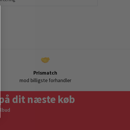
Prismatch
mod billigste forhandler
på dit næste køb
ilbud