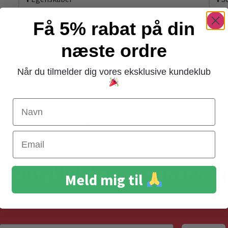
Få 5% rabat på din
næste ordre
Ops, vi har desværre ikke produkter i denne kategori. Beklager
Når du tilmelder dig vores eksklusive kundeklub
Navn
Gratis levering
Email
ved køb over 399,-
beautyklubben - og spar 5% 
Meld mig til
 opdateret – og vær blandt de første til at modtage gode t