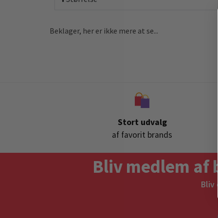
Beklager, her er ikke mere at se...
Stort udvalg
af favorit brands
Bliv medlem af 
Bliv