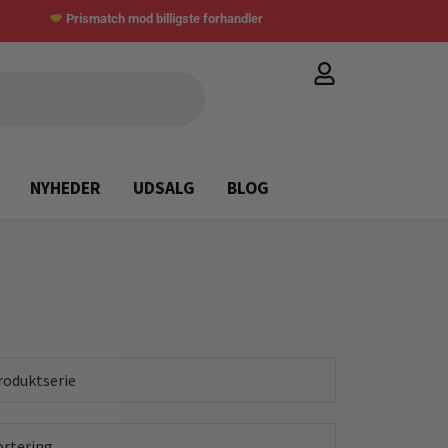
Prismatch mod billigste forhandler
NYHEDER
UDSALG
BLOG
roduktserie
ortering