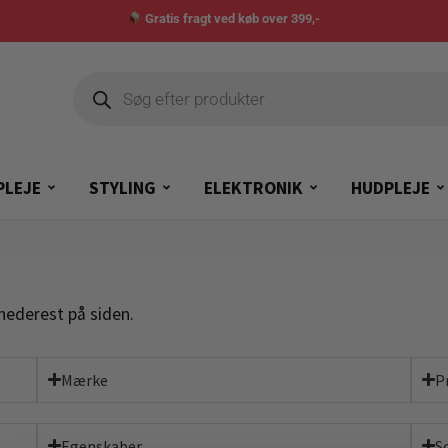
Gratis fragt ved køb over 399,-
PLEJE
STYLING
ELEKTRONIK
HUDPLEJE
nederest på siden.
Mærke
P
Egenskaber
S