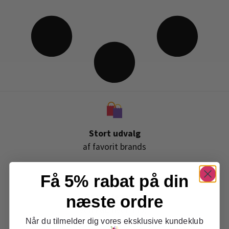
Stort udvalg
af favorit brands
Få 5% rabat på din
Gratis levering
næste ordre
ved køb over 399,-
Når du tilmelder dig vores eksklusive kundeklub