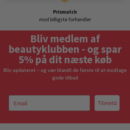
Prismatch
mod billigste forhandler
Bliv medlem af
beautyklubben - og spar
5% på dit næste køb
Bliv opdateret – og vær blandt de første til at modtage
gode tilbud
Tilmeld