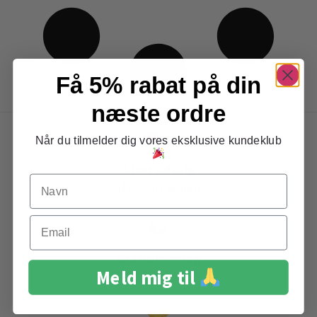
Få 5% rabat på din
næste ordre
Når du tilmelder dig vores eksklusive kundeklub
Stort udvalg
Navn
af favorit brands
Email
Gratis levering
Meld mig til
ved køb over 399,-