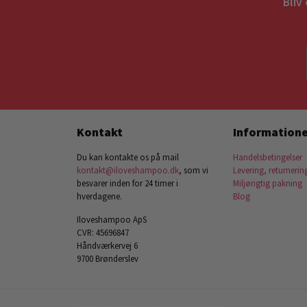
Bliv
Kontakt
Informatione
Du kan kontakte os på mail
Handelsbetingelser
kontakt@iloveshampoo.dk
, som vi
Levering, returnerin
besvarer inden for 24 timer i
Miljørigtig pakning
hverdagene.
Blog
Iloveshampoo ApS
CVR: 45696847
Håndværkervej 6
9700 Brønderslev