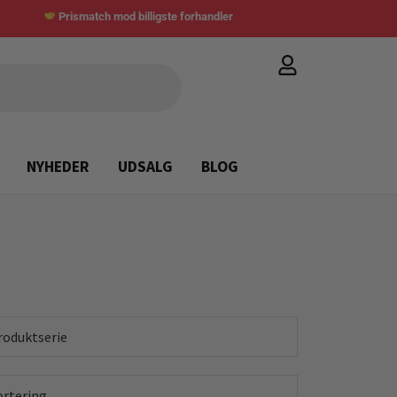
Prismatch mod billigste forhandler
NYHEDER
UDSALG
BLOG
roduktserie
ortering