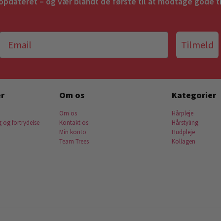
 opdateret – og vær blandt de første til at modtage gode t
Tilmeld
r
Om os
Kategorier
Om os
Hårpleje
g og fortrydelse
Kontakt os
Hårstyling
Min konto
Hudpleje
Team Trees
Kollagen