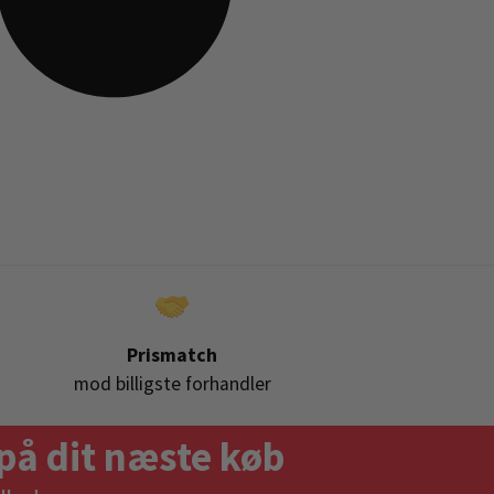
Prismatch
mod billigste forhandler
på dit næste køb