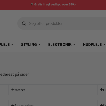
Gratis fragt ved køb over 399,-
PLEJE
STYLING
ELEKTRONIK
HUDPLEJE
nederest på siden.
Mærke
P
Egenskaber
S