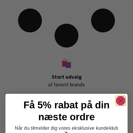
Stort udvalg
af favorit brands
Få 5% rabat på din
Gratis levering
næste ordre
ved køb over 399,-
Når du tilmelder dig vores eksklusive kundeklub