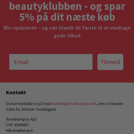
beautyklubben - og spar
5% på dit næste køb
Bliv opdateret – og vær blandt de første til at modtage
gode tilbud
Tilmeld
Kontakt
Du kan kontakte os på mail
kontakt@iloveshampoo.dk
, som vi besvarer
inden for 24 timer i hverdagene.
Iloveshampoo ApS
CVR: 45696847
Håndværkervej 6