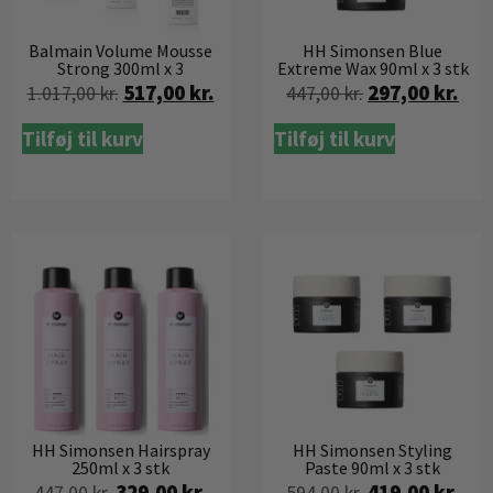
Balmain Volume Mousse
HH Simonsen Blue
Strong 300ml x 3
Extreme Wax 90ml x 3 stk
517,00
kr.
297,00
kr.
1.017,00
kr.
447,00
kr.
Tilføj til kurv
Tilføj til kurv
HH Simonsen Hairspray
HH Simonsen Styling
250ml x 3 stk
Paste 90ml x 3 stk
329,00
kr.
419,00
kr.