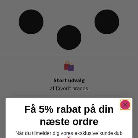
Stort udvalg
af favorit brands
Få 5% rabat på din
Gratis levering
næste ordre
ved køb over 399,-
Når du tilmelder dig vores eksklusive kundeklub