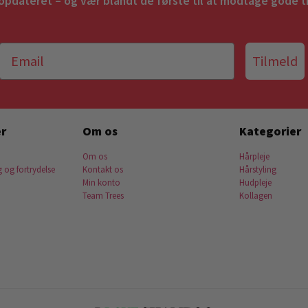
 opdateret – og vær blandt de første til at modtage gode t
Tilmeld
r
Om os
Kategorier
Om os
Hårpleje
g og fortrydelse
Kontakt os
Hårstyling
Min konto
Hudpleje
Team Trees
Kollagen