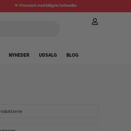
Prismatch mod billigste forhandler
NYHEDER
UDSALG
BLOG
roduktserie
ortering