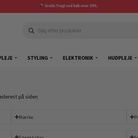
Gratis fragt ved køb over 399,-
PLEJE
STYLING
ELEKTRONIK
HUDPLEJE
nederest på siden.
Mærke
P
Egenskaber
S