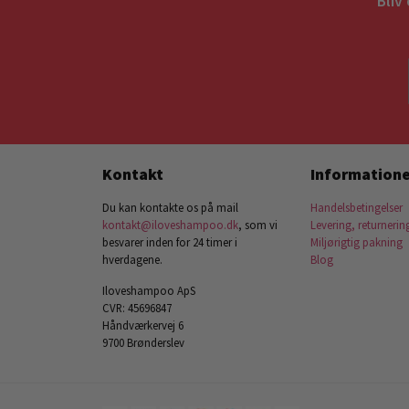
Bliv
Kontakt
Informatione
Du kan kontakte os på mail
Handelsbetingelser
kontakt@iloveshampoo.dk
, som vi
Levering, returnerin
besvarer inden for 24 timer i
Miljørigtig pakning
hverdagene.
Blog
Iloveshampoo ApS
CVR: 45696847
Håndværkervej 6
9700 Brønderslev