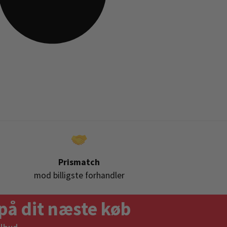
Prismatch
mod billigste forhandler
på dit næste køb