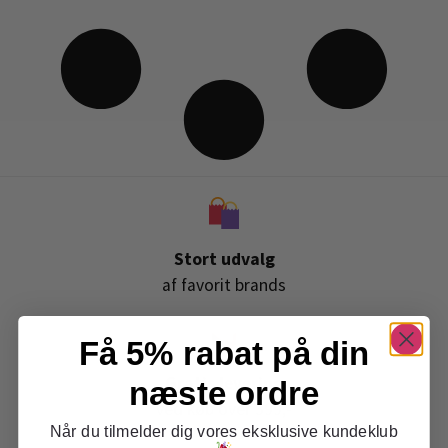
Stort udvalg
af favorit brands
Få 5% rabat på din
Gratis levering
næste ordre
ved køb over 399,-
Når du tilmelder dig vores eksklusive kundeklub