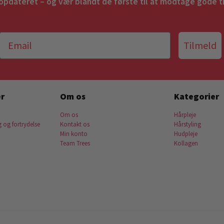
 opdateret – og vær blandt de første til at modtage gode t
Tilmeld
r
Om os
Kategorier
Om os
Hårpleje
g og fortrydelse
Kontakt os
Hårstyling
Min konto
Hudpleje
Team Trees
Kollagen