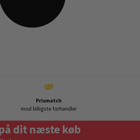
Prismatch
mod billigste forhandler
på dit næste køb