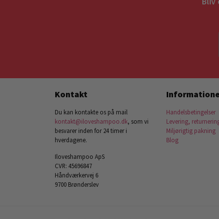
Bliv
Kontakt
Informatione
Du kan kontakte os på mail
Handelsbetingelser
kontakt@iloveshampoo.dk
, som vi
Levering, returnerin
besvarer inden for 24 timer i
Miljørigtig pakning
hverdagene.
Blog
Iloveshampoo ApS
CVR: 45696847
Håndværkervej 6
9700 Brønderslev