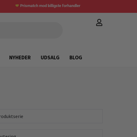
Prismatch mod billigste forhandler
NYHEDER
UDSALG
BLOG
roduktserie
ortering