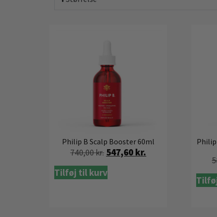
Philip B Scalp Booster 60ml
Philip
547,60
kr.
740,00
kr.
5
Tilføj til kurv
Tilfø