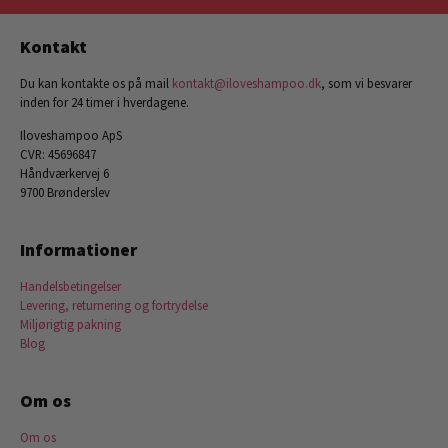
Kontakt
Du kan kontakte os på mail
kontakt@iloveshampoo.dk
, som vi besvarer
inden for 24 timer i hverdagene.
Iloveshampoo ApS
CVR: 45696847
Håndværkervej 6
9700 Brønderslev
Informationer
Handelsbetingelser
Levering, returnering og fortrydelse
Miljørigtig pakning
Blog
Om os
Om os