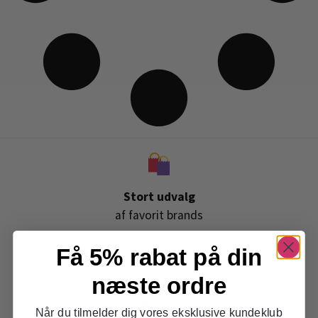
Stort udvalg
af favorit brands
Få 5% rabat på din
næste ordre
Gratis levering
ved køb over 399,-
Når du tilmelder dig vores eksklusive kundeklub