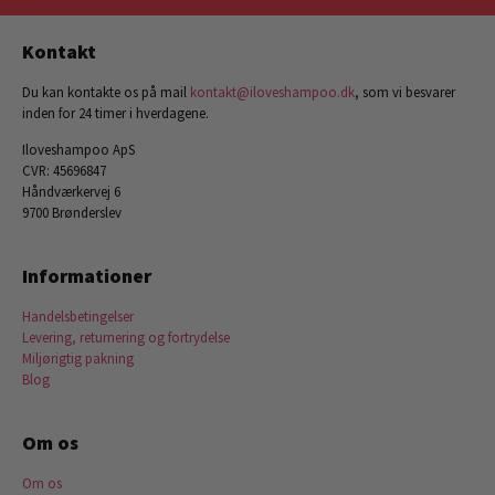
Kontakt
Du kan kontakte os på mail
kontakt@iloveshampoo.dk
, som vi besvarer
inden for 24 timer i hverdagene.
Iloveshampoo ApS
CVR: 45696847
Håndværkervej 6
9700 Brønderslev
Informationer
Handelsbetingelser
Levering, returnering og fortrydelse
Miljørigtig pakning
Blog
Om os
Om os