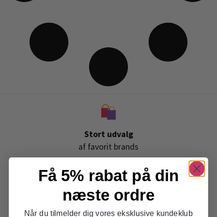
Stort udvalg
af favorit brands
Få 5% rabat på din
næste ordre
Gratis levering
ved køb over 399,-
Når du tilmelder dig vores eksklusive kundeklub