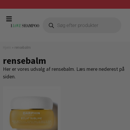
Gratis fragt ved køb over 399,-
Hjem
»
rensebalm
rensebalm
Her er vores udvalg af rensebalm. Læs mere nederest på
siden.