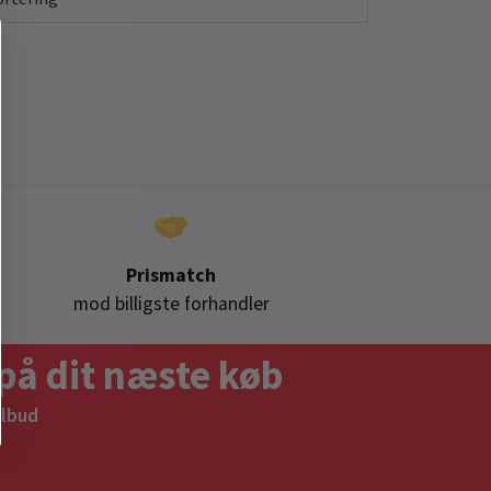
Prismatch
mod billigste forhandler
på dit næste køb
ilbud