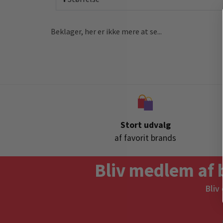
Beklager, her er ikke mere at se...
Stort udvalg
af favorit brands
Bliv medlem af 
Bliv