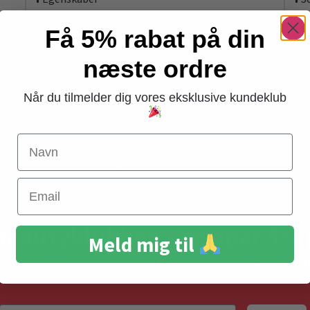
Få 5% rabat på din
næste ordre
Ops, vi har desværre ikke produkter i denne kategori. Beklager
Når du tilmelder dig vores eksklusive kundeklub
Navn
Gratis levering
Email
ved køb over 399,-
beautyklubben - og spar 5% 
Meld mig til
 opdateret – og vær blandt de første til at modtage gode t