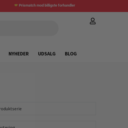
Prismatch mod billigste forhandler
NYHEDER
UDSALG
BLOG
roduktserie
ortering