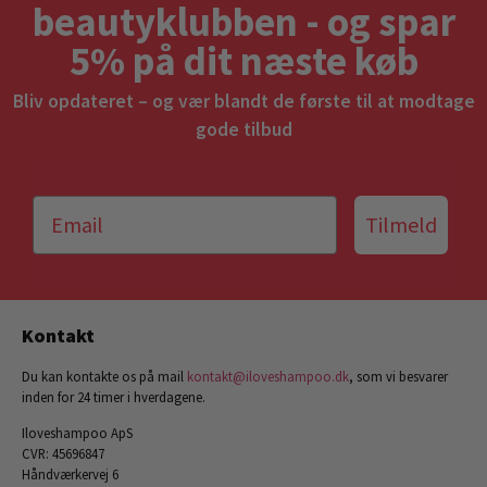
beautyklubben - og spar
5% på dit næste køb
Bliv opdateret – og vær blandt de første til at modtage
gode tilbud
Tilmeld
Kontakt
Du kan kontakte os på mail
kontakt@iloveshampoo.dk
, som vi besvarer
inden for 24 timer i hverdagene.
Iloveshampoo ApS
CVR: 45696847
Håndværkervej 6