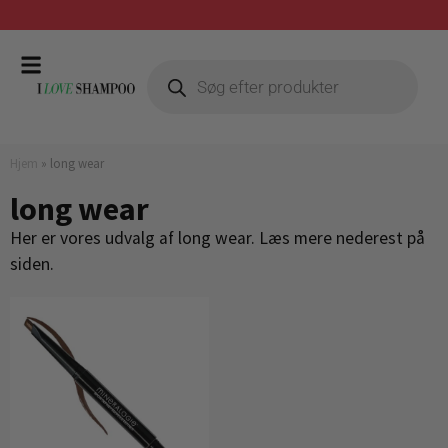
Gratis fragt ved køb over 399,-
Hjem
»
long wear
long wear
Her er vores udvalg af long wear. Læs mere nederest på
siden.