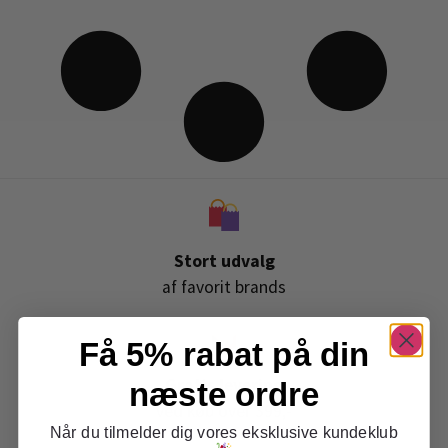
Stort udvalg
af favorit brands
Få 5% rabat på din
Gratis levering
næste ordre
ved køb over 399,-
Når du tilmelder dig vores eksklusive kundeklub