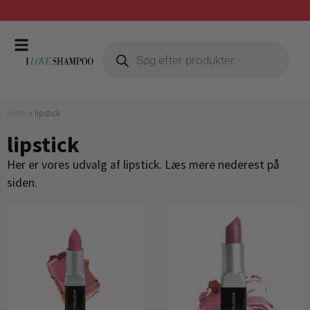
Gratis fragt ved køb over 399,-
Hjem
»
lipstick
lipstick
Her er vores udvalg af lipstick. Læs mere nederest på
siden.