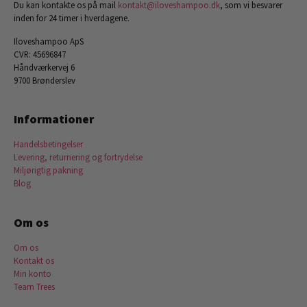
Du kan kontakte os på mail
kontakt@iloveshampoo.dk
, som vi besvarer
inden for 24 timer i hverdagene.
Iloveshampoo ApS
CVR: 45696847
Håndværkervej 6
9700 Brønderslev
Informationer
Handelsbetingelser
Levering, returnering og fortrydelse
Miljørigtig pakning
Blog
Om os
Om os
Kontakt os
Min konto
Team Trees