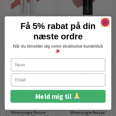
Mineralogie Lipstick
Mineralogie Rescue
Samba Blushing 5.2ml
Lipstick Amour 4,2g
Få 5% rabat på din
127,20
kr.
127,20
kr.
159,00
kr.
159,00
kr.
næste ordre
Tilføj til kurv
Tilføj til kurv
Når du tilmelder dig vores eksklusive kundeklub
Navn
Email
Meld mig til
Mineralogie Rescue
Mineralogie Rescue