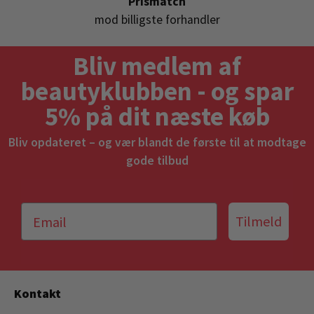
Prismatch
mod billigste forhandler
Bliv medlem af
beautyklubben - og spar
5% på dit næste køb
Bliv opdateret – og vær blandt de første til at modtage
gode tilbud
Tilmeld
Kontakt