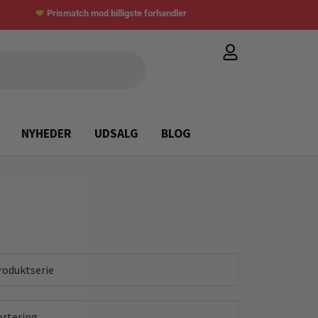
Prismatch mod billigste forhandler
NYHEDER
UDSALG
BLOG
roduktserie
ortering