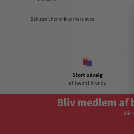
Beklager, her er ikke mere at se...
Stort udvalg
af favorit brands
Bliv medlem af 
Bliv