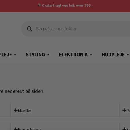
Gratis fragt ved køb over 399,-
PLEJE
STYLING
ELEKTRONIK
HUDPLEJE
re nederest på siden.
Mærke
P
Egenskaber
S