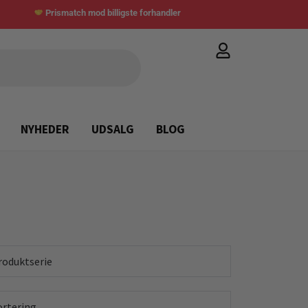
Prismatch mod billigste forhandler
NYHEDER
UDSALG
BLOG
roduktserie
ortering