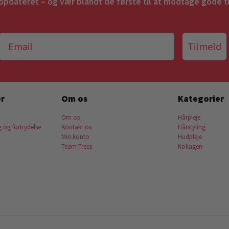
 opdateret – og vær blandt de første til at modtage gode t
Tilmeld
r
Om os
Kategorier
Om os
Hårpleje
g og fortrydelse
Kontakt os
Hårstyling
Min konto
Hudpleje
Team Trees
Kollagen