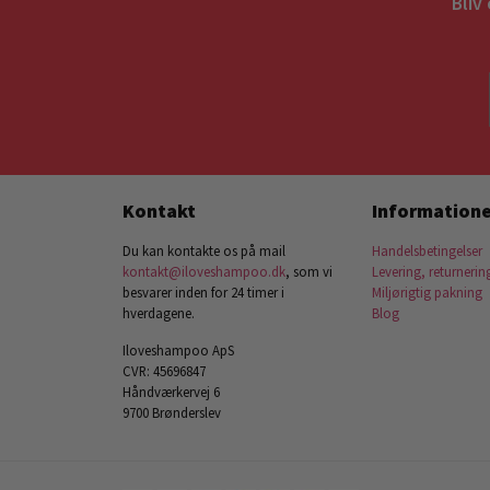
Bliv
Kontakt
Informatione
Du kan kontakte os på mail
Handelsbetingelser
kontakt@iloveshampoo.dk
, som vi
Levering, returnerin
besvarer inden for 24 timer i
Miljørigtig pakning
hverdagene.
Blog
Iloveshampoo ApS
CVR: 45696847
Håndværkervej 6
9700 Brønderslev