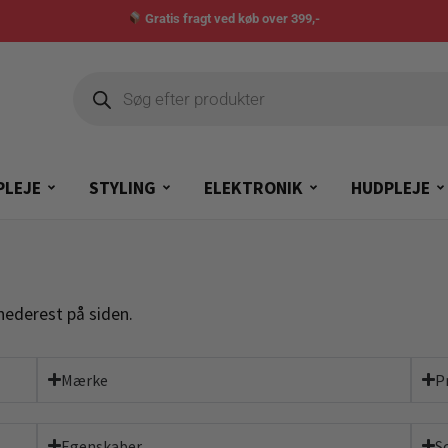
Gratis fragt ved køb over 399,-
PLEJE
STYLING
ELEKTRONIK
HUDPLEJE
nederest på siden.
Mærke
P
Egenskaber
S