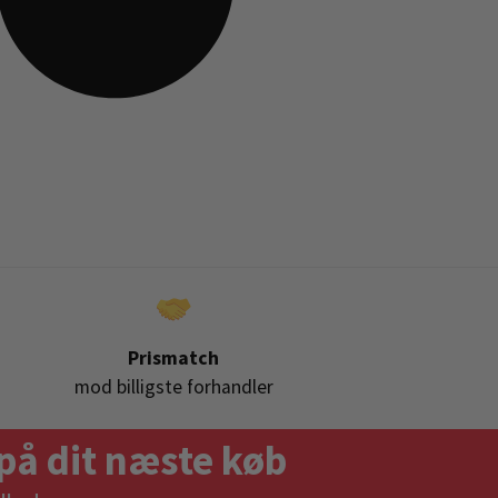
Prismatch
mod billigste forhandler
på dit næste køb