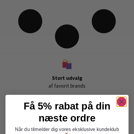
Stort udvalg
af favorit brands
Få 5% rabat på din
Gratis levering
næste ordre
ved køb over 399,-
Når du tilmelder dig vores eksklusive kundeklub