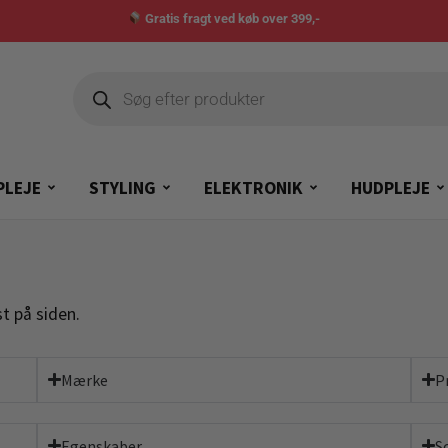
Gratis fragt ved køb over 399,-
PLEJE
STYLING
ELEKTRONIK
HUDPLEJE
t på siden.
Mærke
P
Egenskaber
S