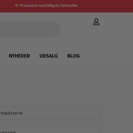
Prismatch mod billigste forhandler
NYHEDER
UDSALG
BLOG
roduktserie
ortering