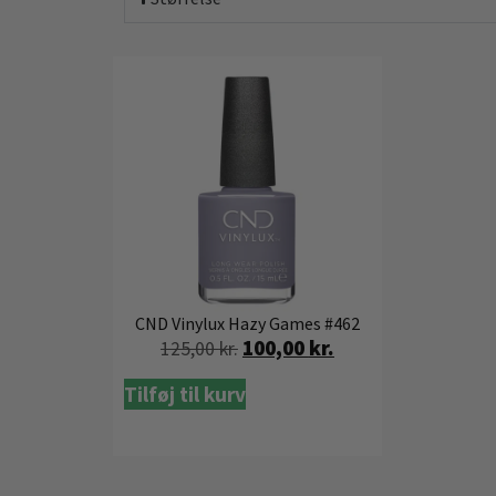
CND Vinylux Hazy Games #462
100,00
kr.
125,00
kr.
Tilføj til kurv