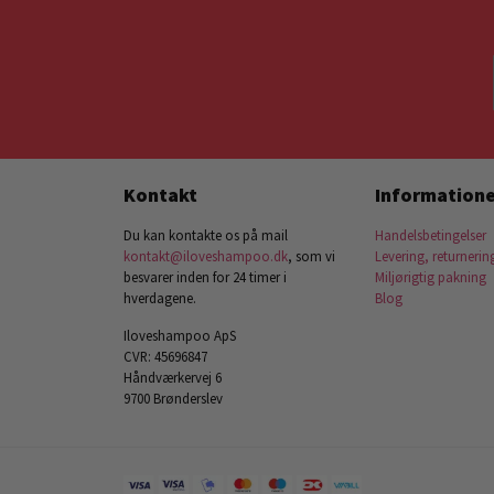
Kontakt
Informatione
Du kan kontakte os på mail
Handelsbetingelser
kontakt@iloveshampoo.dk
, som vi
Levering, returnerin
besvarer inden for 24 timer i
Miljørigtig pakning
hverdagene.
Blog
Iloveshampoo ApS
CVR: 45696847
Håndværkervej 6
9700 Brønderslev