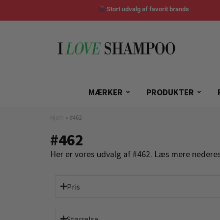
Stort udvalg af favorit brands
MÆRKER
PRODUKTER
Hjem
»
#462
#462
Her er vores udvalg af #462. Læs mere nederes
Pris
Størrelse