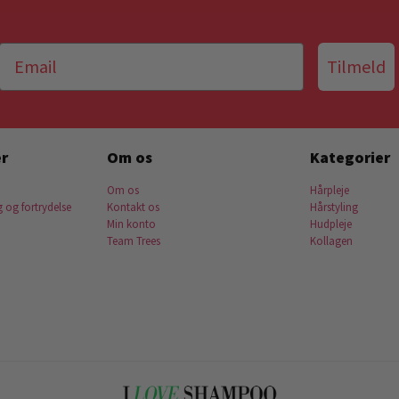
Tilmeld
r
Om os
Kategorier
Om os
Hårpleje
g og fortrydelse
Kontakt os
Hårstyling
Min konto
Hudpleje
Team Trees
Kollagen