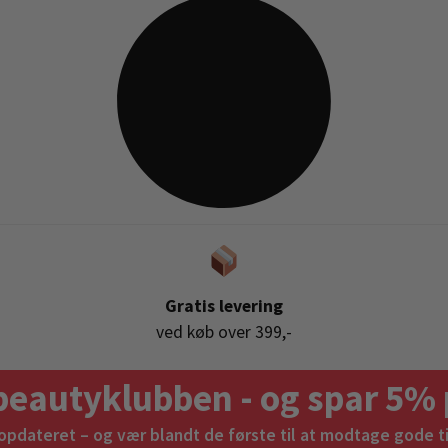
Gratis levering
ved køb over 399,-
beautyklubben - og spar 5% 
 opdateret – og vær blandt de første til at modtage gode t