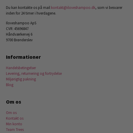
Du kan kontakte os på mail
kontakt@iloveshampoo.dk
, som vi besvarer
inden for 24 timer i hverdagene.
Iloveshampoo ApS
CVR: 45696847
Håndværkervej 6
9700 Brønderslev
Informationer
Handelsbetingelser
Levering, returnering og fortrydelse
Miljørigtig pakning
Blog
Om os
Om os
Kontakt os
Min konto
Team Trees