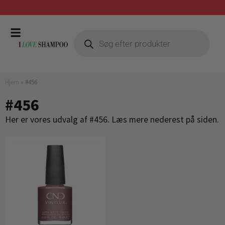
Gratis fragt ved køb over 399,-
Hjem
»
#456
#456
Her er vores udvalg af #456. Læs mere nederest på siden.