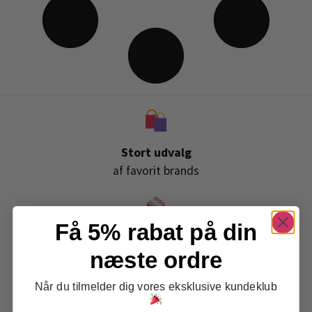
Stort udvalg
af favorit brands
Få 5% rabat på din
Gratis levering
næste ordre
ved køb over 399,-
Når du tilmelder dig vores eksklusive kundeklub