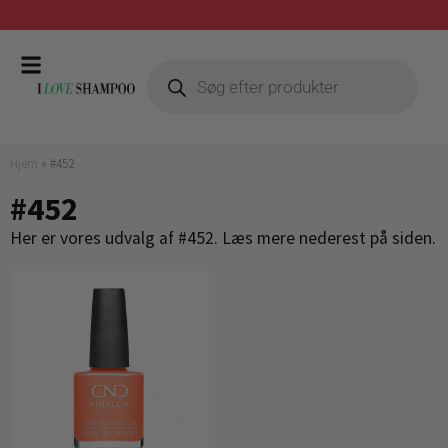
Gratis fragt ved køb over 399,-
Hjem
»
#452
#452
Her er vores udvalg af #452. Læs mere nederest på siden.