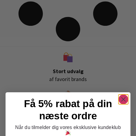
Stort udvalg
af favorit brands
Få 5% rabat på din
Gratis levering
næste ordre
ved køb over 399,-
Når du tilmelder dig vores eksklusive kundeklub