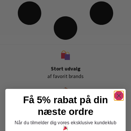
Stort udvalg
af favorit brands
Få 5% rabat på din
Gratis levering
næste ordre
ved køb over 399,-
Når du tilmelder dig vores eksklusive kundeklub