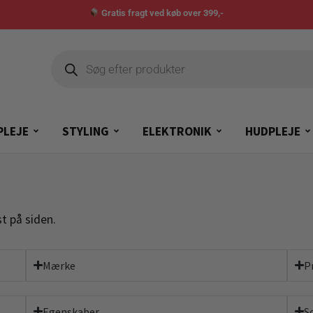
Gratis fragt ved køb over 399,-
PLEJE
STYLING
ELEKTRONIK
HUDPLEJE
t på siden.
Mærke
P
Egenskaber
S