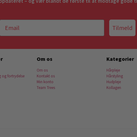
 opdateret – og vær blandt de første til at modtage gode t
Tilmeld
r
Om os
Kategorier
Om os
Hårpleje
g og fortrydelse
Kontakt os
Hårstyling
Min konto
Hudpleje
Team Trees
Kollagen