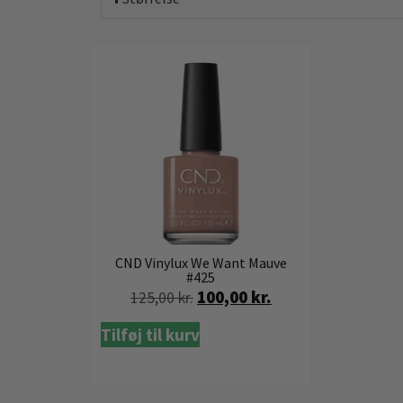
CND Vinylux We Want Mauve
#425
100,00
kr.
125,00
kr.
Tilføj til kurv