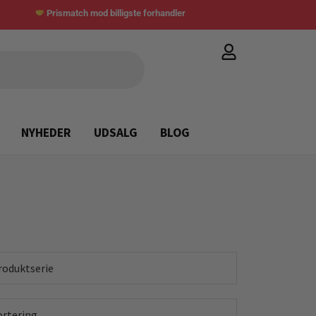
Prismatch mod billigste forhandler
NYHEDER
UDSALG
BLOG
roduktserie
ortering