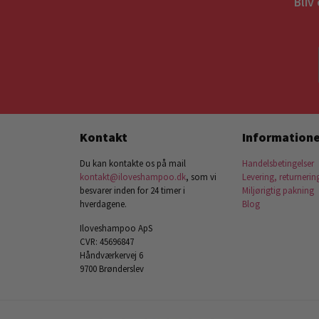
Bliv
Kontakt
Informatione
Du kan kontakte os på mail
Handelsbetingelser
kontakt@iloveshampoo.dk
, som vi
Levering, returnerin
besvarer inden for 24 timer i
Miljørigtig pakning
hverdagene.
Blog
Iloveshampoo ApS
CVR: 45696847
Håndværkervej 6
9700 Brønderslev