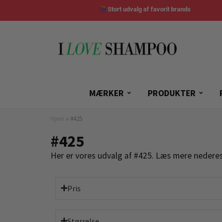
Stort udvalg af favorit brands
MÆRKER
PRODUKTER
Hjem
»
#425
#425
Her er vores udvalg af #425. Læs mere nederes
Pris
Størrelse