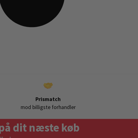
Prismatch
mod billigste forhandler
på dit næste køb