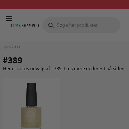
Gratis fragt ved køb over 399,-
Hjem
»
#389
#389
Her er vores udvalg af #389. Læs mere nederest på siden.