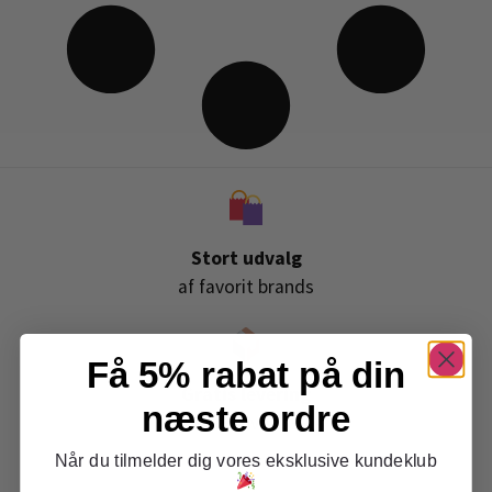
Stort udvalg
af favorit brands
Få 5% rabat på din
Gratis levering
næste ordre
ved køb over 399,-
Når du tilmelder dig vores eksklusive kundeklub