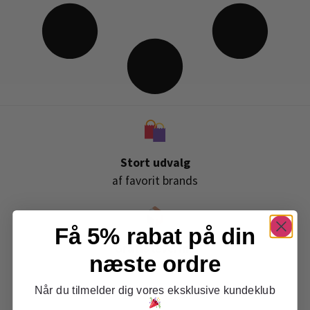
Stort udvalg
af favorit brands
Få 5% rabat på din
Gratis levering
næste ordre
ved køb over 399,-
Når du tilmelder dig vores eksklusive kundeklub