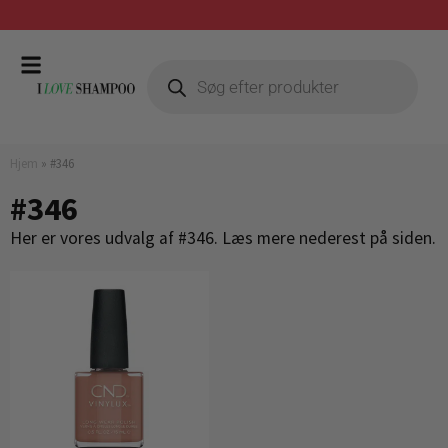
Gratis fragt ved køb over 399,-
Hjem
»
#346
#346
Her er vores udvalg af #346. Læs mere nederest på siden.