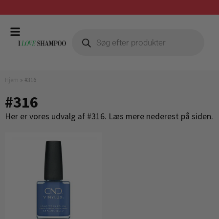
Gratis fragt ved køb over 399,-
Hjem
»
#316
#316
Her er vores udvalg af #316. Læs mere nederest på siden.