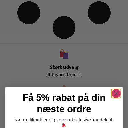
Stort udvalg
af favorit brands
Få 5% rabat på din
Gratis levering
næste ordre
ved køb over 399,-
Når du tilmelder dig vores eksklusive kundeklub