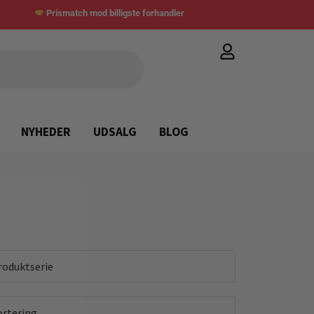
Prismatch mod billigste forhandler
NYHEDER
UDSALG
BLOG
roduktserie
ortering