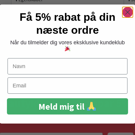
Få 5% rabat på din
næste ordre
Ops, vi har desværre ikke produkter i denne kategori. Beklager
Når du tilmelder dig vores eksklusive kundeklub
Navn
Gratis levering
Email
ved køb over 399,-
beautyklubben - og spar 5% 
Meld mig til
 opdateret – og vær blandt de første til at modtage gode t