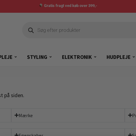
Gratis fragt ved køb over 399,-
PLEJE
STYLING
ELEKTRONIK
HUDPLEJE
t på siden.
Mærke
P
Egenskaber
S