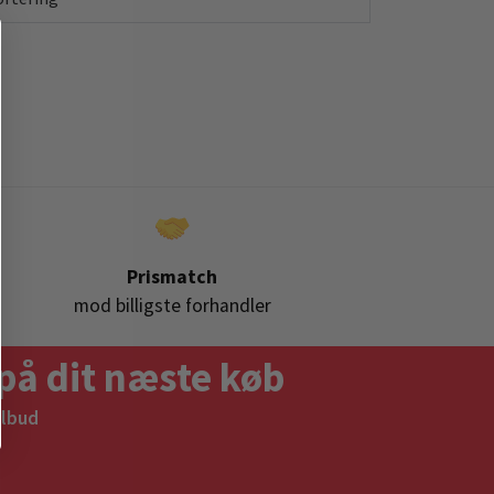
Prismatch
mod billigste forhandler
på dit næste køb
ilbud