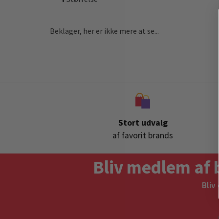
Beklager, her er ikke mere at se...
Stort udvalg
af favorit brands
Bliv medlem af 
Bliv