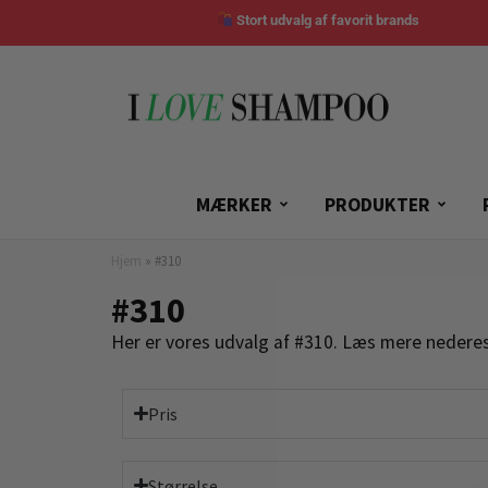
Stort udvalg af favorit brands
MÆRKER
PRODUKTER
Hjem
»
#310
#310
Her er vores udvalg af #310. Læs mere nederes
Pris
Størrelse