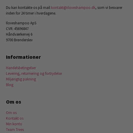
Du kan kontakte os på mail
kontakt@iloveshampoo.dk
, som vi besvarer
inden for 24 timer i hverdagene.
Iloveshampoo ApS
CVR: 45696847
Håndværkervej 6
9700 Brønderslev
Informationer
Handelsbetingelser
Levering, returnering og fortrydelse
Miljørigtig pakning
Blog
Om os
Om os
Kontakt os
Min konto
Team Trees