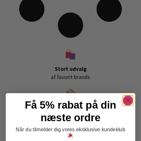
Stort udvalg
af favorit brands
Få 5% rabat på din
Gratis levering
næste ordre
ved køb over 399,-
Når du tilmelder dig vores eksklusive kundeklub