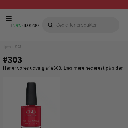
Gratis fragt ved køb over 399,-
Hjem
»
#303
#303
Her er vores udvalg af #303. Læs mere nederest på siden.