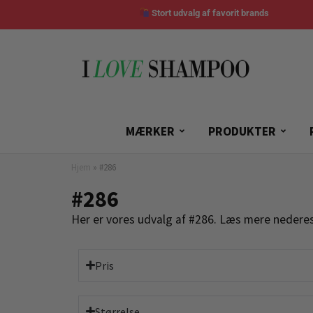
Stort udvalg af favorit brands
MÆRKER
PRODUKTER
Hjem
»
#286
#286
Her er vores udvalg af #286. Læs mere nederes
Pris
Størrelse