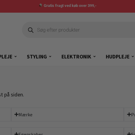
Gratis fragt ved køb over 399,-
PLEJE
STYLING
ELEKTRONIK
HUDPLEJE
t på siden.
Mærke
P
Egenskaber
S