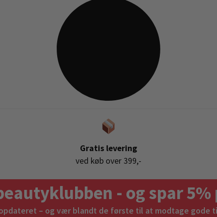
Gratis levering
ved køb over 399,-
beautyklubben - og spar 5% 
 opdateret – og vær blandt de første til at modtage gode t