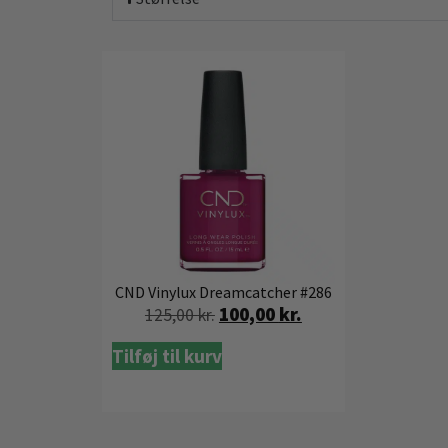
CND Vinylux Dreamcatcher #286
100,00
kr.
125,00
kr.
Tilføj til kurv