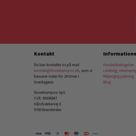
Kontakt
Informatione
Du kan kontakte os på mail
Handelsbetingelser
kontakt@iloveshampoo.dk
, som vi
Levering, returnerin
besvarer inden for 24 timer i
Miljørigtig pakning
hverdagene.
Blog
Iloveshampoo ApS
CVR: 45696847
Håndværkervej 6
9700 Brønderslev