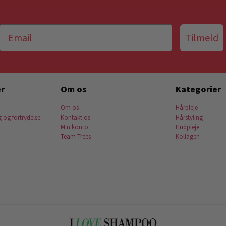
Tilmeld
r
Om os
Kategorier
Om os
Hårpleje
g og fortrydelse
Kontakt os
Hårstyling
Min konto
Hudpleje
Team Trees
Kollagen