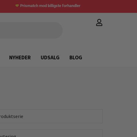
Prismatch mod billigste forhandler
NYHEDER
UDSALG
BLOG
roduktserie
ortering