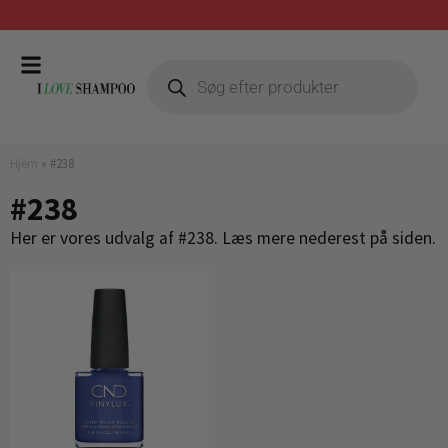
Gratis fragt ved køb over 399,-
Hjem
»
#238
#238
Her er vores udvalg af #238. Læs mere nederest på siden.