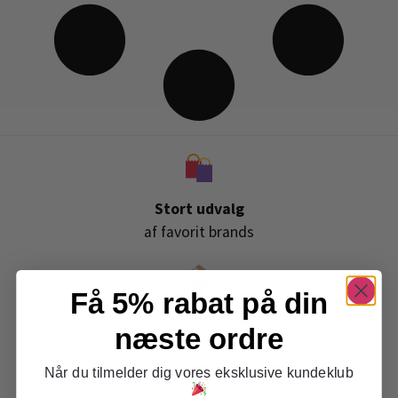
Stort udvalg
af favorit brands
Få 5% rabat på din
Gratis levering
næste ordre
ved køb over 399,-
Når du tilmelder dig vores eksklusive kundeklub