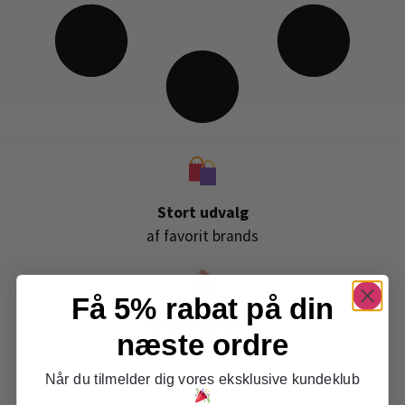
Stort udvalg
af favorit brands
Få 5% rabat på din
Gratis levering
næste ordre
ved køb over 399,-
Når du tilmelder dig vores eksklusive kundeklub