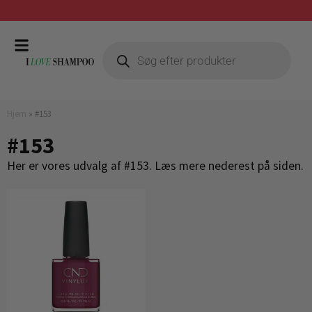
Prismatch mod billigste forhandler
Hjem
»
#153
#153
Her er vores udvalg af #153. Læs mere nederest på siden.