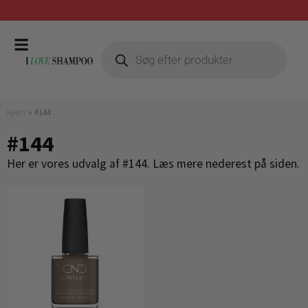
Gratis fragt ved køb over 399,-
Hjem
»
#144
#144
Her er vores udvalg af #144. Læs mere nederest på siden.