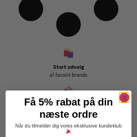
Stort udvalg
af favorit brands
Få 5% rabat på din
Gratis levering
næste ordre
ved køb over 399,-
Når du tilmelder dig vores eksklusive kundeklub