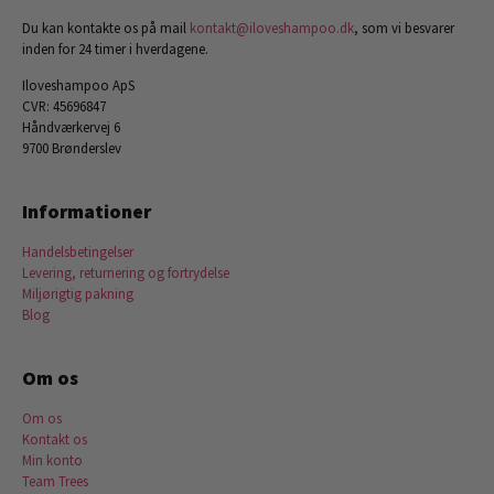
Du kan kontakte os på mail
kontakt@iloveshampoo.dk
, som vi besvarer
inden for 24 timer i hverdagene.
Iloveshampoo ApS
CVR: 45696847
Håndværkervej 6
9700 Brønderslev
Informationer
Handelsbetingelser
Levering, returnering og fortrydelse
Miljørigtig pakning
Blog
Om os
Om os
Kontakt os
Min konto
Team Trees