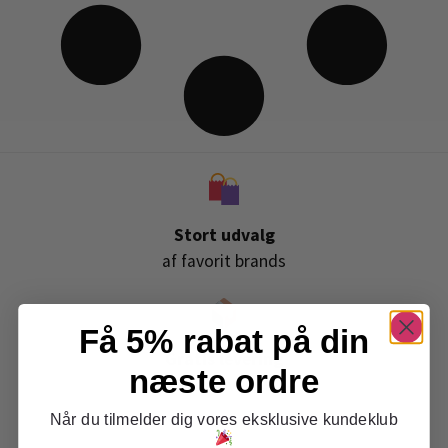
Stort udvalg
af favorit brands
Få 5% rabat på din
Gratis levering
næste ordre
ved køb over 399,-
Når du tilmelder dig vores eksklusive kundeklub