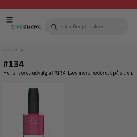
Gratis fragt ved køb over 399,-
Hjem
»
#134
#134
Her er vores udvalg af #134. Læs mere nederest på siden.