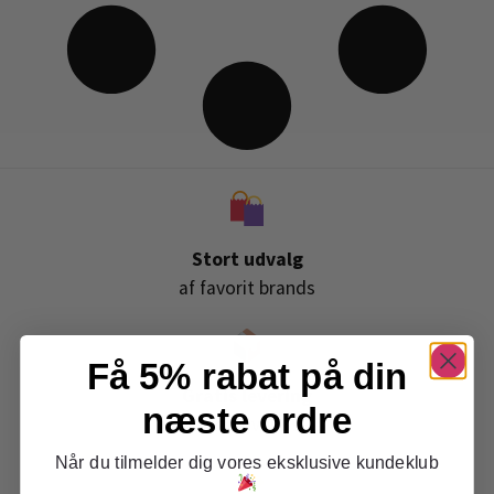
Stort udvalg
af favorit brands
Få 5% rabat på din
Gratis levering
næste ordre
ved køb over 399,-
Når du tilmelder dig vores eksklusive kundeklub