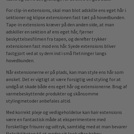
For clip-in extensions, skal man blot adskille ens eget hår i
sektioner og klipse extensionen fast tæt på hovedbunden.
Tape-in extensions kræver på den anden side, at man
adskiller en sektion af ens eget hår, fjerner
beskyttelsesfilmen fra tapen, og derefter trykker
extensionen fast mod ens hår. Syede extensions bliver
fastgjort ved at sy dem ind i små fletninger langs
hovedbunden.
Når extensionerne er på plads, kan man style ens hår som
ønsket. Det er vigtigt at være forsigtig ved styling for at
undgå at skade både ens eget hår og extensionerne. Brug af
varmebeskyttende produkter og skånsomme
stylingmetoder anbefales altid.
Med korrekt pleje og vedligeholdelse kan hair extensions
være en fantastisk måde at eksperimentere med
forskellige frisurer og udtryk, samtidig med at man bevarer
fleksibiliteten til at ændre sit look efter behov.