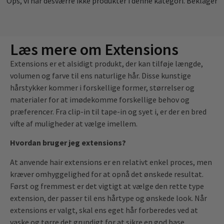
Ops, vi har desværre ikke produkter i denne kategori. Beklager
Læs mere om Extensions
Extensions er et alsidigt produkt, der kan tilføje længde,
volumen og farve til ens naturlige hår. Disse kunstige
hårstykker kommer i forskellige former, størrelser og
materialer for at imødekomme forskellige behov og
præferencer. Fra clip-in til tape-in og syet i, er der en bred
vifte af muligheder at vælge imellem.
Hvordan bruger jeg extensions?
At anvende hair extensions er en relativt enkel proces, men
kræver omhyggelighed for at opnå det ønskede resultat.
Først og fremmest er det vigtigt at vælge den rette type
extension, der passer til ens hårtype og ønskede look. Når
extensions er valgt, skal ens eget hår forberedes ved at
vaske og tørre det grundigt for at sikre en god base.