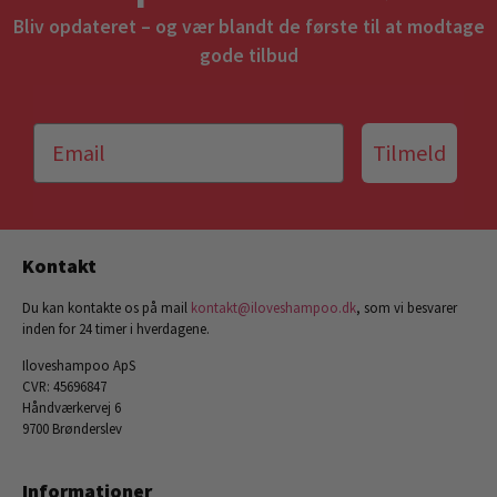
Bliv opdateret – og vær blandt de første til at modtage
gode tilbud
Tilmeld
Kontakt
Du kan kontakte os på mail
kontakt@iloveshampoo.dk
, som vi besvarer
inden for 24 timer i hverdagene.
Iloveshampoo ApS
CVR: 45696847
Håndværkervej 6
9700 Brønderslev
Informationer