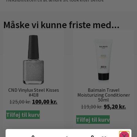
Måske vi kunne friste med...
CND Vinylux Steel Kisses
Balmain Travel
#418
Moisturizing Conditioner
50ml
100,00
kr.
125,00
kr.
95,20
kr.
119,00
kr.
Tilføj til kurv
Tilføj til kurv