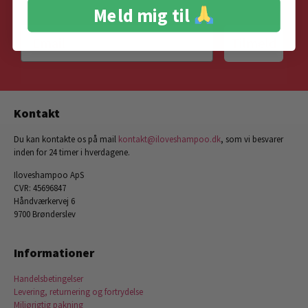
Meld mig til
Tilmeld
Kontakt
Du kan kontakte os på mail
kontakt@iloveshampoo.dk
, som vi besvarer
inden for 24 timer i hverdagene.
Iloveshampoo ApS
CVR: 45696847
Håndværkervej 6
9700 Brønderslev
Informationer
Handelsbetingelser
Levering, returnering og fortrydelse
Miljørigtig pakning