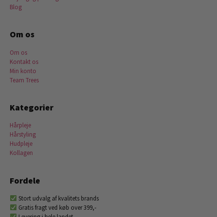
Blog
Om os
Om os
Kontakt os
Min konto
Team Trees
Kategorier
Hårpleje
Hårstyling
Hudpleje
Kollagen
Fordele
Stort udvalg af kvalitets brands
Gratis fragt ved køb over 399,-
Levering i hele landet