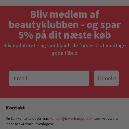
Bliv medlem af
beautyklubben - og spar
5% på dit næste køb
Bliv opdateret – og vær blandt de første til at modtage
gode tilbud
Tilmeld
Kontakt
Du kan kontakte os på mail
kontakt@iloveshampoo.dk
, som vi besvarer
inden for 24 timer i hverdagene.