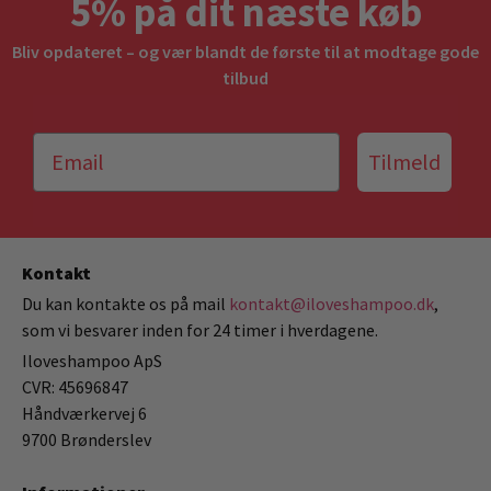
5% på dit næste køb
Bliv opdateret – og vær blandt de første til at modtage gode
tilbud
Tilmeld
Kontakt
Du kan kontakte os på mail
kontakt@iloveshampoo.dk
,
som vi besvarer inden for 24 timer i hverdagene.
Iloveshampoo ApS
CVR: 45696847
Håndværkervej 6
9700 Brønderslev