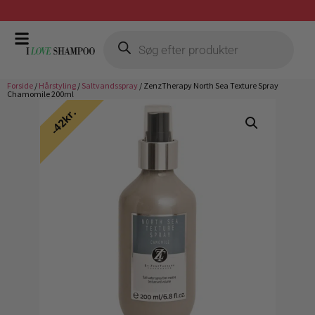
Gratis fragt ved køb over 399,-
Forside
/
Hårstyling
/
Saltvandsspray
/ ZenzTherapy North Sea Texture Spray
Chamomile 200ml
42kr.