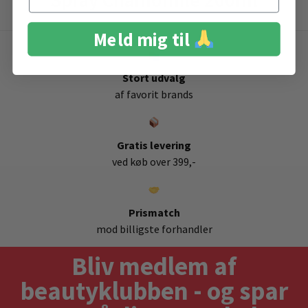
Spray Chamomile 200ml
Meld mig til
Stort udvalg
af favorit brands
Gratis levering
ved køb over 399,-
Prismatch
mod billigste forhandler
Bliv medlem af
beautyklubben - og spar