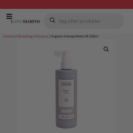
Gratis fragt ved køb over 399,-
Forside
/
Hårstyling
/
Hårspray
/ Organic Hairspa Root Lift 250ml