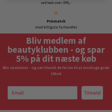
ved køb over 399,-
Prismatch
mod billigste forhandler
Bliv medlem af
beautyklubben - og spar
5% på dit næste køb
Bliv opdateret – og vær blandt de første til at modtage gode
tilbud
Tilmeld