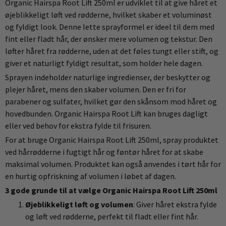
Organic Hairspa Root Lift 250ml er udviklet til at give håret et
øjeblikkeligt løft ved rødderne, hvilket skaber et voluminøst
og fyldigt look. Denne lette sprayformel er ideel til dem med
fint eller fladt hår, der ønsker mere volumen og tekstur. Den
løfter håret fra rødderne, uden at det føles tungt eller stift, og
giver et naturligt fyldigt resultat, som holder hele dagen.
Sprayen indeholder naturlige ingredienser, der beskytter og
plejer håret, mens den skaber volumen. Den er fri for
parabener og sulfater, hvilket gør den skånsom mod håret og
hovedbunden. Organic Hairspa Root Lift kan bruges dagligt
eller ved behov for ekstra fylde til frisuren.
For at bruge Organic Hairspa Root Lift 250ml, spray produktet
ved hårrødderne i fugtigt hår og føntør håret for at skabe
maksimal volumen. Produktet kan også anvendes i tørt hår for
en hurtig opfriskning af volumen i løbet af dagen.
3 gode grunde til at vælge Organic Hairspa Root Lift 250ml
Øjeblikkeligt løft og volumen
: Giver håret ekstra fylde
og løft ved rødderne, perfekt til fladt eller fint hår.