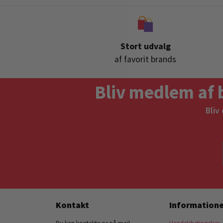
Stort udvalg
af favorit brands
Bliv medlem af 
Bliv
Kontakt
Informatione