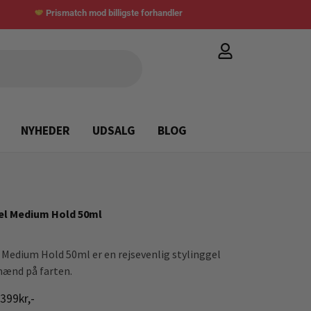
Prismatch mod billigste forhandler
NYHEDER
UDSALG
BLOG
Gel Medium Hold 50ml
l Medium Hold 50ml er en rejsevenlig stylinggel
mænd på farten.
399kr,-