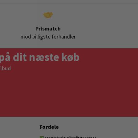
Prismatch
mod billigste forhandler
på dit næste køb
ilbud
Fordele