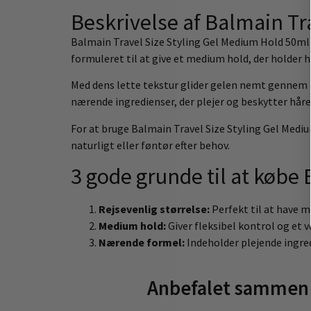
Beskrivelse af Balmain Tr
Balmain Travel Size Styling Gel Medium Hold 50ml g
formuleret til at give et medium hold, der holder 
Med dens lette tekstur glider gelen nemt gennem hå
nærende ingredienser, der plejer og beskytter hår
For at bruge Balmain Travel Size Styling Gel Medi
naturligt eller føntør efter behov.
3 gode grunde til at købe
Rejsevenlig størrelse:
Perfekt til at have m
Medium hold:
Giver fleksibel kontrol og et v
Nærende formel:
Indeholder plejende ingred
Anbefalet sammen 