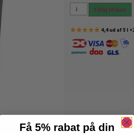
Tilføj til kurv
4,4 ud af 5 I 
Få 5% rabat på din