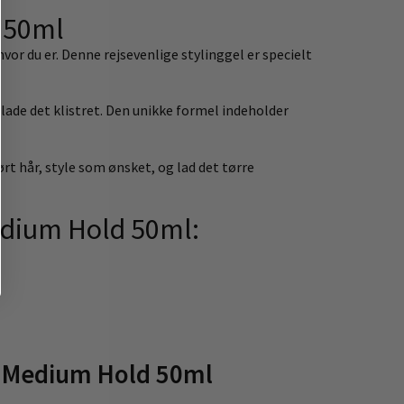
d 50ml
or du er. Denne rejsevenlige stylinggel er specielt
lade det klistret. Den unikke formel indeholder
t hår, style som ønsket, og lad det tørre
Medium Hold 50ml:
l Medium Hold 50ml