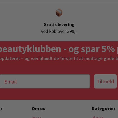
Gratis levering
ved køb over 399,-
beautyklubben - og spar 5% 
 opdateret – og vær blandt de første til at modtage gode t
Tilmeld
r
Om os
Kategorier